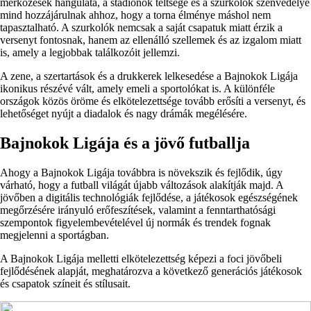
mérkőzések hangulata, a stadionok teltsége és a szurkolók szenvedélye
mind hozzájárulnak ahhoz, hogy a torna élménye máshol nem
tapasztalható. A szurkolók nemcsak a saját csapatuk miatt érzik a
versenyt fontosnak, hanem az ellenálló szellemek és az izgalom miatt
is, amely a legjobbak találkozóit jellemzi.
A zene, a szertartások és a drukkerek lelkesedése a Bajnokok Ligája
ikonikus részévé vált, amely emeli a sportolókat is. A különféle
országok közös öröme és elkötelezettsége tovább erősíti a versenyt, és
lehetőséget nyújt a diadalok és nagy drámák megélésére.
Bajnokok Ligája és a jövő futballja
Ahogy a Bajnokok Ligája továbbra is növekszik és fejlődik, úgy
várható, hogy a futball világát újabb változások alakítják majd. A
jövőben a digitális technológiák fejlődése, a játékosok egészségének
megőrzésére irányuló erőfeszítések, valamint a fenntarthatósági
szempontok figyelembevételével új normák és trendek fognak
megjelenni a sportágban.
A Bajnokok Ligája melletti elkötelezettség képezi a foci jövőbeli
fejlődésének alapját, meghatározva a következő generációs játékosok
és csapatok színeit és stílusait.