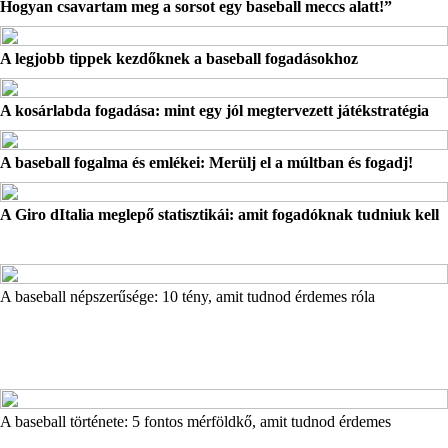
Hogyan csavartam meg a sorsot egy baseball meccs alatt!”
A legjobb tippek kezdőknek a baseball fogadásokhoz
A kosárlabda fogadása: mint egy jól megtervezett játékstratégia
A baseball fogalma és emlékei: Merülj el a múltban és fogadj!
A Giro dItalia meglepő statisztikái: amit fogadóknak tudniuk kell
A baseball népszerűsége: 10 tény, amit tudnod érdemes róla
A baseball története: 5 fontos mérföldkő, amit tudnod érdemes