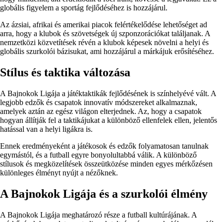
globális figyelem a sportág fejlődéséhez is hozzájárul.
Az ázsiai, afrikai és amerikai piacok felértékelődése lehetőséget ad
arra, hogy a klubok és szövetségek új szponzorációkat találjanak. A
nemzetközi közvetítések révén a klubok képesek növelni a helyi és
globális szurkolói bázisukat, ami hozzájárul a márkájuk erősítéséhez.
Stílus és taktika változása
A Bajnokok Ligája a játéktaktikák fejlődésének is színhelyévé vált. A
legjobb edzők és csapatok innovatív módszereket alkalmaznak,
amelyek aztán az egész világon elterjednek. Az, hogy a csapatok
hogyan állítják fel a taktikájukat a különböző ellenfelek ellen, jelentős
hatással van a helyi ligákra is.
Ennek eredményeként a játékosok és edzők folyamatosan tanulnak
egymástól, és a futball egyre bonyolultabbá válik. A különböző
stílusok és megközelítések összeütközése minden egyes mérkőzésen
különleges élményt nyújt a nézőknek.
A Bajnokok Ligája és a szurkolói élmény
A Bajnokok Ligája meghatározó része a futball kultúrájának. A