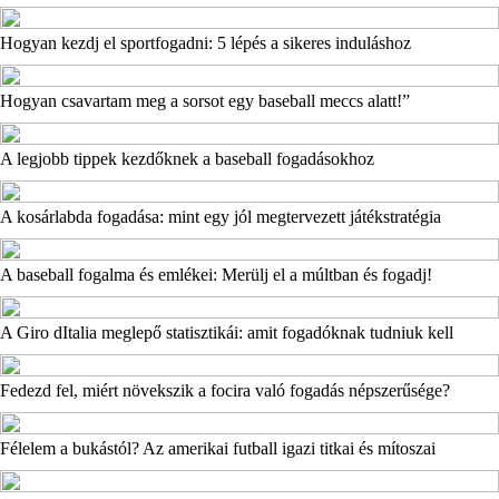
Hogyan kezdj el sportfogadni: 5 lépés a sikeres induláshoz
Hogyan csavartam meg a sorsot egy baseball meccs alatt!”
A legjobb tippek kezdőknek a baseball fogadásokhoz
A kosárlabda fogadása: mint egy jól megtervezett játékstratégia
A baseball fogalma és emlékei: Merülj el a múltban és fogadj!
A Giro dItalia meglepő statisztikái: amit fogadóknak tudniuk kell
Fedezd fel, miért növekszik a focira való fogadás népszerűsége?
Félelem a bukástól? Az amerikai futball igazi titkai és mítoszai