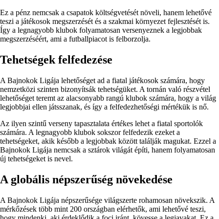
Ez a pénz nemcsak a csapatok költségvetését növeli, hanem lehetővé
teszi a játékosok megszerzését és a szakmai környezet fejlesztését is.
Így a legnagyobb klubok folyamatosan versenyeznek a legjobbak
megszerzéséért, ami a futballpiacot is felborzolja.
Tehetségek felfedezése
A Bajnokok Ligája lehetőséget ad a fiatal játékosok számára, hogy
nemzetközi szinten bizonyítsák tehetségüket. A tornán való részvétel
lehetőséget teremt az alacsonyabb rangú klubok számára, hogy a világ
legjobbjai ellen játsszanak, és így a felfedezhetőségi mértékük is nő.
Az ilyen szintű verseny tapasztalata értékes lehet a fiatal sportolók
számára. A legnagyobb klubok sokszor felfedezik ezeket a
tehetségeket, akik később a legjobbak között találják magukat. Ezzel a
Bajnokok Ligája nemcsak a sztárok világát építi, hanem folyamatosan
új tehetségeket is nevel.
A globális népszerűség növekedése
A Bajnokok Ligája népszerűsége világszerte rohamosan növekszik. A
mérkőzések több mint 200 országban elérhetők, ami lehetővé teszi,
hogy mindenki, aki érdeklődik a foci iránt, kövesse a legjavakat. Ez a