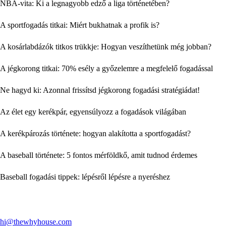
NBA-vita: Ki a legnagyobb edző a liga történetében?
A sportfogadás titkai: Miért bukhatnak a profik is?
A kosárlabdázók titkos trükkje: Hogyan veszíthetünk még jobban?
A jégkorong titkai: 70% esély a győzelemre a megfelelő fogadással
Ne hagyd ki: Azonnal frissítsd jégkorong fogadási stratégiádat!
Az élet egy kerékpár, egyensúlyozz a fogadások világában
A kerékpározás története: hogyan alakította a sportfogadást?
A baseball története: 5 fontos mérföldkő, amit tudnod érdemes
Baseball fogadási tippek: lépésről lépésre a nyeréshez
hi@thewhyhouse.com