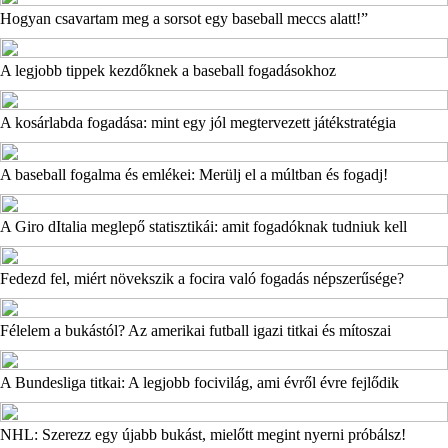
Hogyan csavartam meg a sorsot egy baseball meccs alatt!”
A legjobb tippek kezdőknek a baseball fogadásokhoz
A kosárlabda fogadása: mint egy jól megtervezett játékstratégia
A baseball fogalma és emlékei: Merülj el a múltban és fogadj!
A Giro dItalia meglepő statisztikái: amit fogadóknak tudniuk kell
Fedezd fel, miért növekszik a focira való fogadás népszerűsége?
Félelem a bukástól? Az amerikai futball igazi titkai és mítoszai
A Bundesliga titkai: A legjobb focivilág, ami évről évre fejlődik
NHL: Szerezz egy újabb bukást, mielőtt megint nyerni próbálsz!