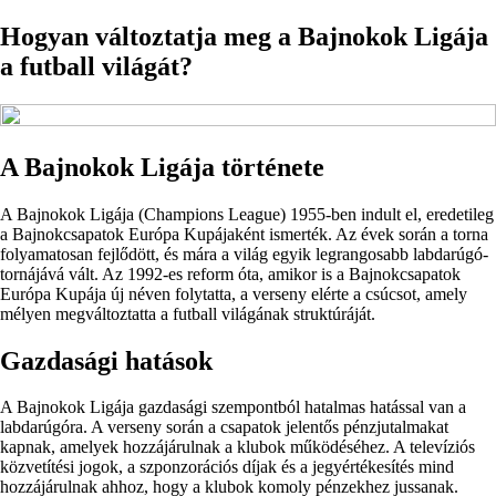
Hogyan változtatja meg a Bajnokok Ligája
a futball világát?
A Bajnokok Ligája története
A Bajnokok Ligája (Champions League) 1955-ben indult el, eredetileg
a Bajnokcsapatok Európa Kupájaként ismerték. Az évek során a torna
folyamatosan fejlődött, és mára a világ egyik legrangosabb labdarúgó-
tornájává vált. Az 1992-es reform óta, amikor is a Bajnokcsapatok
Európa Kupája új néven folytatta, a verseny elérte a csúcsot, amely
mélyen megváltoztatta a futball világának struktúráját.
Gazdasági hatások
A Bajnokok Ligája gazdasági szempontból hatalmas hatással van a
labdarúgóra. A verseny során a csapatok jelentős pénzjutalmakat
kapnak, amelyek hozzájárulnak a klubok működéséhez. A televíziós
közvetítési jogok, a szponzorációs díjak és a jegyértékesítés mind
hozzájárulnak ahhoz, hogy a klubok komoly pénzekhez jussanak.